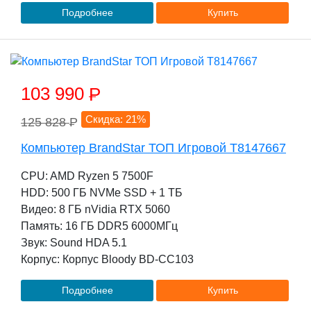
Подробнее
Купить
103 990
P
Скидка: 21%
125 828
P
Компьютер BrandStar ТОП Игровой T8147667
CPU: AMD Ryzen 5 7500F
HDD: 500 ГБ NVMe SSD + 1 TБ
Видео: 8 ГБ nVidia RTX 5060
Память: 16 ГБ DDR5 6000МГц
Звук: Sound HDA 5.1
Корпус: Корпус Bloody BD-CC103
Подробнее
Купить