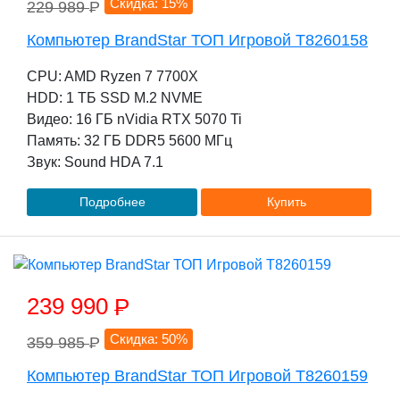
Скидка: 15%
229 989
P
Компьютер BrandStar ТОП Игровой T8260158
CPU: AMD Ryzen 7 7700X
HDD: 1 TБ SSD M.2 NVME
Видео: 16 ГБ nVidia RTX 5070 Ti
Память: 32 ГБ DDR5 5600 МГц
Звук: Sound HDA 7.1
Подробнее
Купить
239 990
P
Скидка: 50%
359 985
P
Компьютер BrandStar ТОП Игровой T8260159