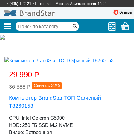
+7 (495) 122-21-71
e-mail
Москва Авиамоторная 44с2
29 990
P
Скидка: 22%
36 588
P
Компьютер BrandStar ТОП Офисный
T8260153
CPU: Intel Celeron G5900
HDD: 250 ГБ SSD M.2 NVME
Видео: Встроенная