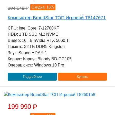
Скидка: 16%
204 149
P
Компьютер BrandStar ТОП Игровой T8147671
CPU: Intel Core i7-12700KF
HDD: 1 TБ SSD M.2 NVME
Видео: 16 ГБ nVidia RTX 5060 Ti
Память: 32 ГБ DDR5 Kingston
Звук: Sound HDA 5.1
Корпус: Корпус Bloody BD-CC105
Операц.сист.: Windows 10 Pro
Подробнее
Купить
199 990
P