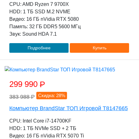
CPU: AMD Ryzen 7 9700X
HDD: 1 TБ SSD M.2 NVME
Видео: 16 ГБ nVidia RTX 5080
Память: 32 ГБ DDR5 5600 МГц
Звук: Sound HDA 7.1
Подробнее
Купить
299 990
P
Скидка: 28%
383 988
P
Компьютер BrandStar ТОП Игровой T8147665
CPU: Intel Core i7-14700KF
HDD: 1 TБ NVMe SSD + 2 TБ
Видео: 16 ГБ nVidia RTX 5070 Ti