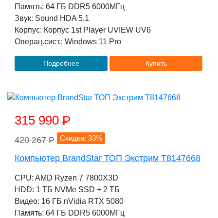
Память: 64 ГБ DDR5 6000МГц
Звук: Sound HDA 5.1
Корпус: Корпус 1st Player UVIEW UV6
Операц.сист.: Windows 11 Pro
Подробнее
Купить
315 990
P
Скидка: 33%
420 267
P
Компьютер BrandStar ТОП Экстрим T8147668
CPU: AMD Ryzen 7 7800X3D
HDD: 1 TБ NVMe SSD + 2 TБ
Видео: 16 ГБ nVidia RTX 5080
Память: 64 ГБ DDR5 6000МГц