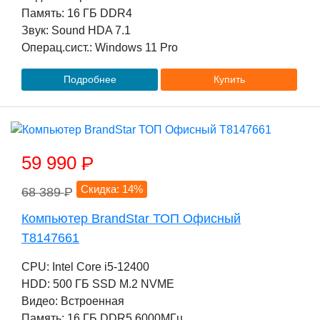
Память: 16 ГБ DDR4
Звук: Sound HDA 7.1
Операц.сист.: Windows 11 Pro
Подробнее
Купить
59 990
P
Скидка: 14%
68 389
P
Компьютер BrandStar ТОП Офисный
T8147661
CPU: Intel Core i5-12400
HDD: 500 ГБ SSD M.2 NVME
Видео: Встроенная
Память: 16 ГБ DDR5 6000МГц