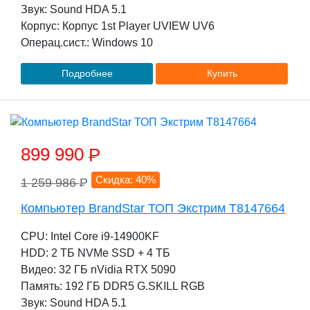
Звук: Sound HDA 5.1
Корпус: Корпус 1st Player UVIEW UV6
Операц.сист.: Windows 10
Подробнее
Купить
899 990
P
Скидка: 40%
1 259 986
P
Компьютер BrandStar ТОП Экстрим T8147664
CPU: Intel Core i9-14900KF
HDD: 2 TБ NVMe SSD + 4 TБ
Видео: 32 ГБ nVidia RTX 5090
Память: 192 ГБ DDR5 G.SKILL RGB
Звук: Sound HDA 5.1