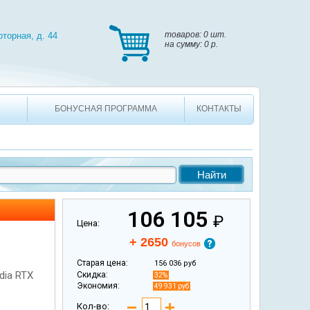
, д. 44
товаров: 0 шт. на сумму: 0 p.
товаров:
0 шт.
оторная, д. 44
на сумму:
0 p.
БОНУСНАЯ ПРОГРАММА
КОНТАКТЫ
106 105
₽
Цена:
+ 2650
бонусов
Старая цена:
156 036 руб
dia RTX
Скидка:
32%
Экономия:
49 931 руб
Кол-во: