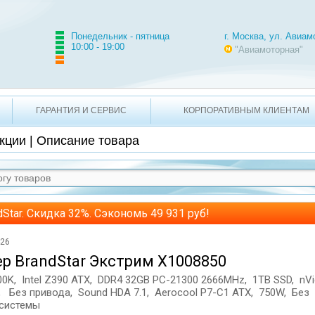
2-21-71 +7 495 620-49-10
г. Москва, ул. Авиамоторная
Понедельник - пятница
г. Москва, ул. Авиам
10:00 - 19:00
"Авиамоторная"
ГАРАНТИЯ И СЕРВИС
КОРПОРАТИВНЫМ КЛИЕНТАМ
кции | Описание товара
dStar. Скидка 32%. Сэкономь 49 931 руб!
426
р BrandStar Экстрим X1008850
9700K, Intel Z390 ATX, DDR4 32GB PC-21300 2666MHz, 1TB SSD, nVi
, Без привода, Sound HDA 7.1, Aerocool P7-C1 ATX, 750W, Без
системы