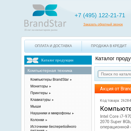
+7 495 12
+7 (495) 122-21-71
Заказать обратный звонок
15 лет на компьютерном рынке
ОПЛАТА И ДОСТАВКА
ПРОДАЖА В КРЕДИТ
Каталог проду
Каталог продукции
Компьютерная
техника
Компьютеры
BrandStar
►
Мониторы
►
Акция от Bran
Принтеры
►
Клавиатуры
►
Код товара: 2628
Мыши
Компьюте
Наушники и
микрофоны
►
Intel Core i7-
Колонки
►
2070 Super 8Gb
операционной 
Источники бесперебойного
питания
►