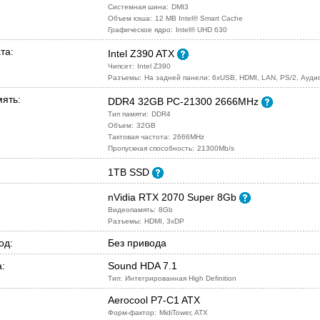
Системная шина:
DMI3
Объем кэша:
12 MB Intel® Smart Cache
Графическое ядро:
Intel® UHD 630
та:
Intel Z390 ATX
Чипсет:
Intel Z390
Разъемы:
На задней панели: 6xUSB, HDMI, LAN, PS/2, Ауд
ять:
DDR4 32GB PC-21300 2666MHz
Тип памяти:
DDR4
Объем:
32GB
Тактовая частота:
2666MHz
Пропускная способность:
21300Mb/s
1TB SSD
nVidia RTX 2070 Super 8Gb
Видеопамять:
8Gb
Разъемы:
HDMI, 3xDP
од:
Без привода
:
Sound HDA 7.1
Тип:
Интегрированная High Definition
Aerocool P7-C1 ATX
Форм-фактор:
MidiTower, ATX