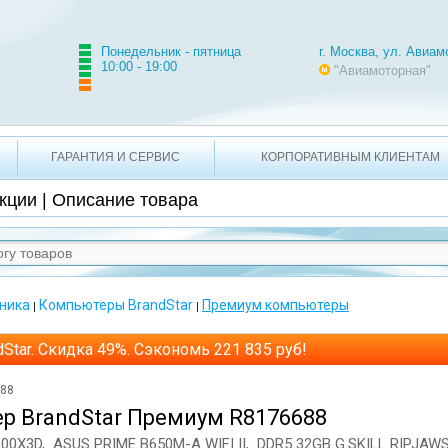
2-21-71 +7 495 620-49-10
г. Москва, ул. Авиамоторная
Понедельник - пятница
г. Москва, ул. Авиам
10:00 - 19:00
"Авиамоторная"
ГАРАНТИЯ И СЕРВИС
КОРПОРАТИВНЫМ КЛИЕНТАМ
кции | Описание товара
ника
Компьютеры BrandStar
Премиум компьютеры
|
|
dStar. Скидка 49%. Сэкономь 221 835 руб!
688
р BrandStar Премиум R8176688
00X3D, ASUS PRIME B650M-A WIFI II, DDR5 32GB G.SKILL RIPJAW