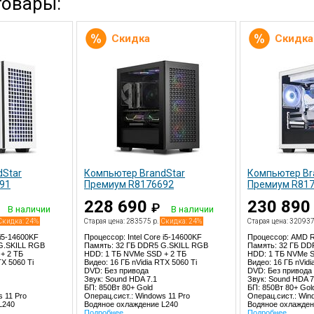
товары:
Скидка
Скидка
dStar
Компьютер BrandStar
Компьютер Br
91
Премиум R8176692
Премиум R81
228 690
230 89
₽
В наличии
В наличии
Скидка: 24%
Старая цена: 283575 р.
Скидка: 24%
Старая цена: 320937
 i5-14600KF
Процессор: Intel Core i5-14600KF
Процессор: AMD R
G.SKILL RGB
Память: 32 ГБ DDR5 G.SKILL RGB
Память: 32 ГБ DD
+ 2 TБ
HDD: 1 TБ NVMe SSD + 2 TБ
HDD: 1 TБ NVMe S
TX 5060 Ti
Видео: 16 ГБ nVidia RTX 5060 Ti
Видео: 16 ГБ nVidi
DVD: Без привода
DVD: Без привода
Звук: Sound HDA 7.1
Звук: Sound HDA 7
БП: 850Вт 80+ Gold
БП: 850Вт 80+ Gol
s 11 Pro
Операц.сист.: Windows 11 Pro
Операц.сист.: Win
L240
Водяное охлаждение L240
Водяное охлажден
Подробнее
Подробнее