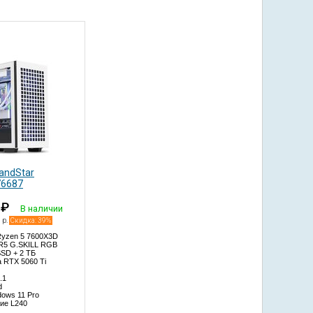
andStar
76687
0
₽
В наличии
 р.
Скидка: 39%
yzen 5 7600X3D
R5 G.SKILL RGB
SD + 2 TБ
a RTX 5060 Ti
.1
d
dows 11 Pro
ие L240