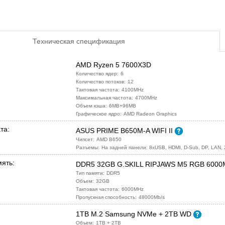
Техническая спецификация
AMD Ryzen 5 7600X3D
Количество ядер:
6
Количество потоков:
12
Тактовая частота:
4100MHz
Максимальная частота:
4700MHz
Объем кэша:
6MB+96MB
Графическое ядро:
AMD Radeon Graphics
та:
ASUS PRIME B650M-A WIFI II
Чипсет:
AMD B650
Разъемы:
На задней панели: 8xUSB, HDMI, D-Sub, DP, LAN,
ять:
DDR5 32GB G.SKILL RIPJAWS M5 RGB 600
Тип памяти:
DDR5
Объем:
32GB
Тактовая частота:
6000MHz
Пропускная способность:
48000Mb/s
1TB M.2 Samsung NVMe + 2TB WD
Объем:
1TB + 2TB