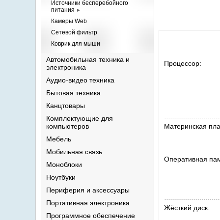
Источники бесперебойного
питания
►
Камеры
Web
Сетевой
фильтр
Коврик для
мыши
Автомобильная техника и
Процессор:
электроника
Аудио-видео
техника
Бытовая
техника
Канцтовары
Комплектующие для
компьютеров
Материнская пла
Мебель
Мобильная
связь
Оперативная пам
Моноблоки
Ноутбуки
Периферия и
аксессуары
Портативная
электроника
Жёсткий диск:
Программное
обеспечение