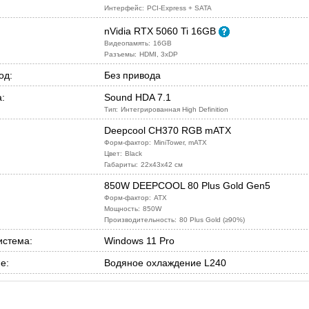
Интерфейс:
PCI-Express + SATA
nVidia RTX 5060 Ti 16GB
Видеопамять:
16GB
Разъемы:
HDMI, 3xDP
од:
Без привода
:
Sound HDA 7.1
Тип:
Интегрированная High Definition
Deepcool CH370 RGB mATX
Форм-фактор:
MiniTower, mATX
Цвет:
Black
Габариты:
22x43x42 см
850W DEEPCOOL 80 Plus Gold Gen5
Форм-фактор:
ATX
Мощность:
850W
Производительность:
80 Plus Gold (≥90%)
истема:
Windows 11 Pro
е:
Водяное охлаждение L240