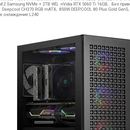
.2 Samsung NVMe + 2TB WD, nVidia RTX 5060 Ti 16GB, Без прив
, Deepcool CH370 RGB mATX, 850W DEEPCOOL 80 Plus Gold Gen5
ое охлаждение L240