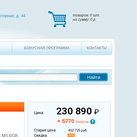
, д. 44
товаров: 0 шт. на сумму: 0 p.
товаров:
0 шт.
оторная, д. 44
на сумму:
0 p.
БОНУСНАЯ ПРОГРАММА
КОНТАКТЫ
230 890
₽
Цена:
+ 5770
бонусов
Старая цена:
452 725 руб
S M5 RGB
Скидка:
49%