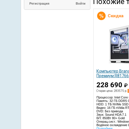
Похожие 
Регистрация
Скидка
Компьютер Bran
Премиум R81766
228 690
₽
Старая цена: 283575 р.
Процессор: Intel Core
Память: 32 ГБ DDR5 
HDD: 1 TБ NVMe SSD 
Видео: 16 ГБ nVidia R
DVD: Без привода
Звук: Sound HDA 7.1
БП: 850Вт 80+ Gold
Операц.сист.: Window
Водяное охлаждение 
Подробнее