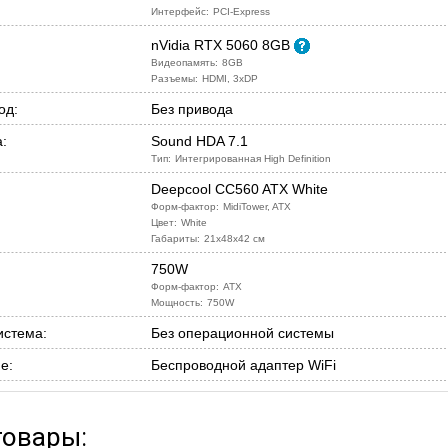
Интерфейс:
PCI-Express
nVidia RTX 5060 8GB
Видеопамять:
8GB
Разъемы:
HDMI, 3xDP
од:
Без привода
:
Sound HDA 7.1
Тип:
Интегрированная High Definition
Deepcool CC560 ATX White
Форм-фактор:
MidiTower, ATX
Цвет:
White
Габариты:
21x48x42 см
750W
Форм-фактор:
ATX
Мощность:
750W
истема:
Без операционной системы
е:
Беспроводной адаптер WiFi
товары: