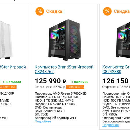
Скидка
Скидка
Star Игровой
Компьютер BrandStar Игровой
Компьютер Br
G8243762
G8242880
125 990
126 15
₽
В наличии
В наличии
Скидка: 15%
Старая цена: 163787 р.
Скидка: 30%
Старая цена: 152641
 i5-12400F
Процессор: AMD Ryzen 5 7600X3D
Процессор: Intel C
Память: 32 ГБ DDR5 5600 МГц
Память: 16 ГБ DD
2 NVME
HDD: 1 TБ SSD M.2 NVME
HDD: 500 ГБ NVMe
TX 5070
Видео: 8 ГБ nVidia RTX 5060
Видео: 16 ГБ nVidi
DVD: Без привода
DVD: Без привода
Звук: Sound HDA 7.1
Звук: Sound HDA 7
БП: 750Вт
БП: 750Вт
 WiFi
Беспроводной адаптер WiFi
Операц.сист.: Win
Подробнее
Беспроводной ада
Подробнее