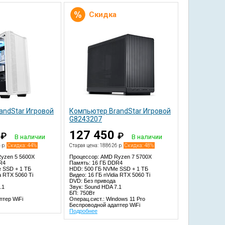
Скидка
andStar Игровой
Компьютер BrandStar Игровой
G8243207
0
127 450
₽
₽
В наличии
В наличии
 р.
Скидка: 44%
Старая цена: 188626 р.
Скидка: 48%
yzen 5 5600X
Процессор: AMD Ryzen 7 5700X
R4
Память: 16 ГБ DDR4
 SSD + 1 TБ
HDD: 500 ГБ NVMe SSD + 1 TБ
a RTX 5060 Ti
Видео: 16 ГБ nVidia RTX 5060 Ti
DVD: Без привода
.1
Звук: Sound HDA 7.1
БП: 750Вт
птер WiFi
Операц.сист.: Windows 11 Pro
Беспроводной адаптер WiFi
Подробнее