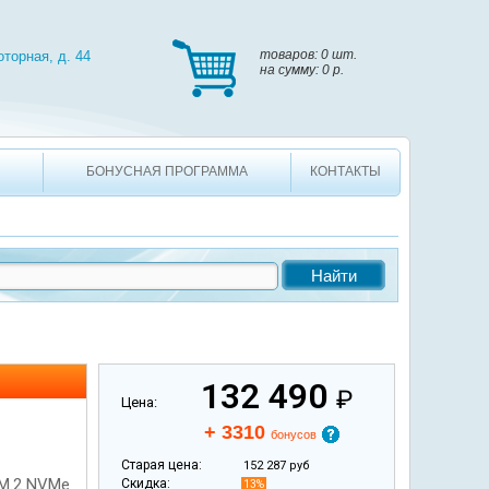
, д. 44
товаров: 0 шт. на сумму: 0 p.
товаров:
0 шт.
оторная, д. 44
на сумму:
0 p.
БОНУСНАЯ ПРОГРАММА
КОНТАКТЫ
132 490
₽
Цена:
+ 3310
бонусов
Старая цена:
152 287 руб
 M.2 NVMe
Скидка:
13%