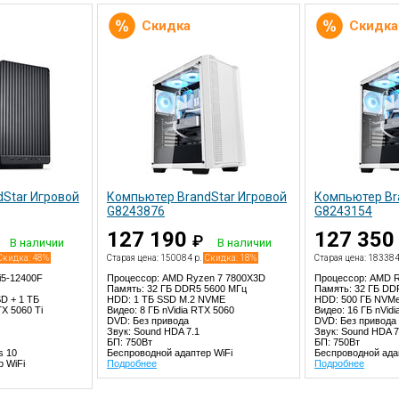
Скидка
Скидка
Star Игровой
Компьютер BrandStar Игровой
Компьютер Br
G8243876
G8243154
127 190
127 35
₽
В наличии
В наличии
Скидка: 48%
Старая цена: 150084 р.
Скидка: 18%
Старая цена: 183384
 i5-12400F
Процессор: AMD Ryzen 7 7800X3D
Процессор: AMD R
Память: 32 ГБ DDR5 5600 МГц
Память: 32 ГБ DD
D + 1 TБ
HDD: 1 TБ SSD M.2 NVME
HDD: 500 ГБ NVMe
TX 5060 Ti
Видео: 8 ГБ nVidia RTX 5060
Видео: 16 ГБ nVidi
DVD: Без привода
DVD: Без привода
Звук: Sound HDA 7.1
Звук: Sound HDA 7
БП: 750Вт
БП: 750Вт
s 10
Беспроводной адаптер WiFi
Беспроводной ада
 WiFi
Подробнее
Подробнее