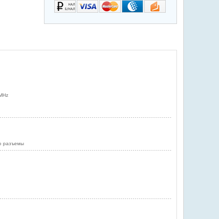
0MHz
ио разъемы