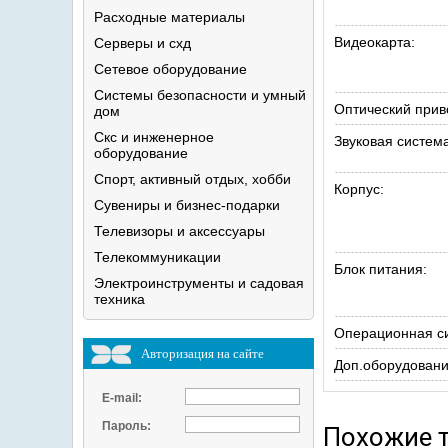
Расходные
материалы
Видеокарта:
Серверы и
схд
Сетевое
оборудование
Системы безопасности и умный
Оптический прив
дом
Скс и инженерное
Звуковая система
оборудование
Спорт, активный отдых,
хобби
Корпус:
Сувениры и
бизнес-подарки
Телевизоры и
аксессуары
Телекоммуникации
Блок питания:
Электроинструменты и садовая
техника
Операционная с
Авторизация на сайте
Доп.оборудовани
E-mail:
Пароль:
Похожие 