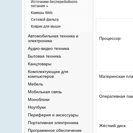
Источники бесперебойного
питания
►
Камеры
Web
Сетевой
фильтр
Коврик для
мыши
Автомобильная техника и
Процессор:
электроника
Аудио-видео
техника
Бытовая
техника
Канцтовары
Комплектующие для
компьютеров
Материнская пла
Мебель
Мобильная
связь
Оперативная пам
Моноблоки
Ноутбуки
Периферия и
аксессуары
Портативная
электроника
Жёсткий диск:
Программное
обеспечение