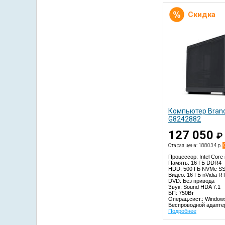
Скидка
Компьютер Brand
G8242882
127 050
₽
Старая цена: 188034 р.
Процессор: Intel Core
Память: 16 ГБ DDR4
HDD: 500 ГБ NVMe SS
Видео: 16 ГБ nVidia R
DVD: Без привода
Звук: Sound HDA 7.1
БП: 750Вт
Операц.сист.: Window
Беспроводной адаптер
Подробнее