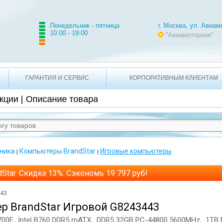
2-21-71 +7 495 620-49-10
г. Москва, ул. Авиамоторная
Понедельник - пятница
г. Москва, ул. Авиам
10:00 - 19:00
"Авиамоторная"
ГАРАНТИЯ И СЕРВИС
КОРПОРАТИВНЫМ КЛИЕНТАМ
кции | Описание товара
ника
Компьютеры BrandStar
Игровые компьютеры
|
|
dStar. Скидка 13%. Сэкономь 19 797 руб!
443
р BrandStar Игровой G8243443
14700F, Intel B760 DDR5 mATX, DDR5 32GB PC-44800 5600MHz, 1TB