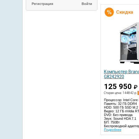
Регистрация
Скидка
Компьютер Brand
G8242920
125 950
₽
Старая цена: 144842 р.
Процессор: Intel Core
Память: 32 ГБ DDR4
HDD: 500 ГБ SSD M.
Видео: 12 ГБ nVidia R
DVD: Без привода
Звук: Sound HDA 7.1
БП: 750Вт
Беспроводной адаптер
Подробнее