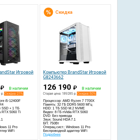
Скидка
andStar Игровой
Компьютер BrandStar Игровой
G8243662
0
126 190
₽
₽
В наличии
В наличии
 р.
Скидка: 21%
Старая цена: 189285 р.
Скидка: 50%
ore i5-12400F
Процессор: AMD Ryzen 7 7700X
R4
Память: 32 ГБ DDR5 5600 МГц
 SSD + 1 TБ
HDD: 1 TБ SSD M.2 NVME
a RTX 5060 Ti
Видео: 8 ГБ nVidia RTX 5060
DVD: Без привода
.1
Звук: Sound HDA 7.1
БП: 750Вт
dows 11 Pro
Операц.сист.: Windows 11 Pro
птер WiFi
Беспроводной адаптер WiFi
Подробнее