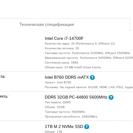
Техническая спецификация
Intel Core i7-14700F
Количество ядер:
20 (Performance 8, Efficient 12)
Количество потоков:
28
Тактовая частота:
Performance 2100MHz, Efficient 1500MHz
Максимальная частота:
Performance 5400MHz, Efficient 420
Системная шина:
DMI4
Объем кэша:
33 MB Intel® Smart Cache
та:
Intel B760 DDR5 mATX
Чипсет:
Intel B760
Разъемы:
На задней панели: 6xUSB, HDMI, LAN, PS/2, Ауд
ять:
DDR5 32GB PC-44800 5600MHz
Тип памяти:
DDR5
Объем:
32GB
Тактовая частота:
5600MHz
Пропускная способность:
44800Mb/s
1TB M.2 NVMe SSD
Объем:
1TB