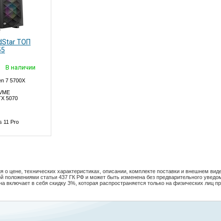
dStar ТОП
55
В наличии
n 7 5700X
NVME
TX 5070
s 11 Pro
 о цене, технических характеристиках, описании, комплекте поставки и внешнем виде
й положениями статьи 437 ГК РФ и может быть изменена без предварительного уведо
на включает в себя скидку 3%, которая распространяется только на физических лиц пр