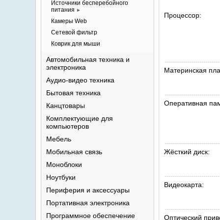
Источники бесперебойного
питания
►
Процессор:
Камеры
Web
Сетевой
фильтр
Коврик для
мыши
Автомобильная техника и
электроника
Материнская пла
Аудио-видео
техника
Бытовая
техника
Оперативная пам
Канцтовары
Комплектующие для
компьютеров
Мебель
Мобильная
связь
Жёсткий диск:
Моноблоки
Ноутбуки
Видеокарта:
Периферия и
аксессуары
Портативная
электроника
Программное
обеспечение
Оптический прив