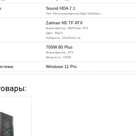
:
Sound HDA 7.1
Тип:
Интегрированная High Definition
Zalman N5 TF ATX
Форм-фактор:
MidiTower, ATX
Цвет:
Black
Габариты:
20x45x43 см
700W 80 Plus
Форм-фактор:
ATX
Мощность:
700W
истема:
Windows 11 Pro
товары: