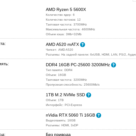
AMD Ryzen 5 5600X
Количество ядер:
6
Количество потоков:
12
Тактовая частота:
3700MHz
Максимальная частота:
4600MHz
Объем кэша:
3Mb+32Mb
та:
AMD A520 mATX
Чипсет:
AMD A520
Разъемы:
На задней панели: 6xUSB, HDMI, LAN, PS/2, Ауд
ять:
DDR4 16GB PC-25600 3200MHz
Тип памяти:
DDR4
Объем:
16GB
Тактовая частота:
3200MHz
Пропускная способность:
25600Mb/s
1TB M.2 NVMe SSD
Объем:
1TB
Интерфейс:
PCI-Express
nVidia RTX 5060 Ti 16GB
Видеопамять:
16GB
Разъемы:
HDMI, 3xDP
од:
Без привода