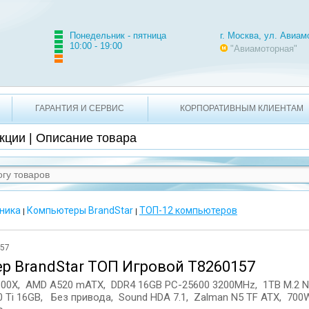
2-21-71 +7 495 620-49-10
г. Москва, ул. Авиамоторная
Понедельник - пятница
г. Москва, ул. Авиам
10:00 - 19:00
"Авиамоторная"
ГАРАНТИЯ И СЕРВИС
КОРПОРАТИВНЫМ КЛИЕНТАМ
кции | Описание товара
ника
Компьютеры BrandStar
ТОП-12 компьютеров
|
|
157
р BrandStar ТОП Игровой T8260157
600X, AMD A520 mATX, DDR4 16GB PC-25600 3200MHz, 1TB M.2 
0 Ti 16GB, Без привода, Sound HDA 7.1, Zalman N5 TF ATX, 700W