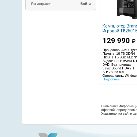
Регистрация
Компьютер Bran
Игровой T82601
129 990
₽
Процессор: AMD Ryze
Память: 16 ГБ DDR4
HDD: 1 TБ SSD M.2 
Видео: 12 ГБ nVidia R
DVD: Без привода
Звук: Sound HDA 7.1
БП: 750Вт 80+
Операц.сист.: Window
Подробнее
Внимание! Информация
офертой, определяемо
Указанная на сайте це