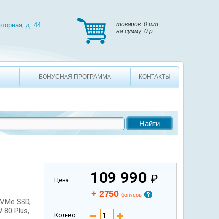
, д. 44
товаров: 0 шт. на сумму: 0 p.
товаров:
0 шт.
оторная, д. 44
на сумму:
0 p.
БОНУСНАЯ ПРОГРАММА
КОНТАКТЫ
109 990
₽
Цена:
+ 2750
бонусов
NVMe SSD,
 80 Plus,
Кол-во: