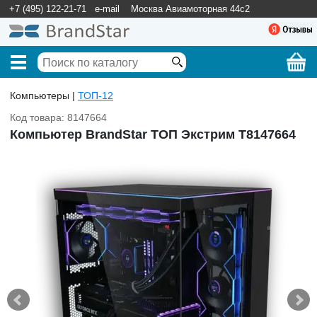
+7 (495) 122-21-71
e-mail
Москва Авиамоторная 44с2
Компьютеры |
ТОП-12
Код товара: 8147664
Компьютер BrandStar ТОП Экстрим T8147664